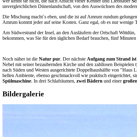
wer kennt sie nicht, die nach Ansicht vieler Kenner und Liebhaber
Sc
unvergleichlichen Dünenlandschaft, von den Auswüchsen des moderne
Die Mischung macht`s eben, und die ist auf Amrum rundum gelungen.
Amrum kommt jeder auf seine Kosten. Ganz egal, ob es nur wenige Ta
Am Südwestrand der Insel, an den Ausläufern der Ortschaft Wittdün, 
bekommen, was Sie für den täglichen Bedarf brauchen, fünf Minuten
Noch näher ist die
Natur pur
. Der nächste
Aufgang zum Strand ist
Nebel mit seiner bezaubernden Kirche und den zahllosen Beispielen t
nach Süden und Westen ausgerichtete Doppelhaushälfte von "Haus Le
hellen Ambiente, ebenso geschmackvoll wie praktisch eingerichtet, s
Spülmaschine
. In drei Schlafräumen,
zwei Bädern
und einer
großen
Bildergalerie