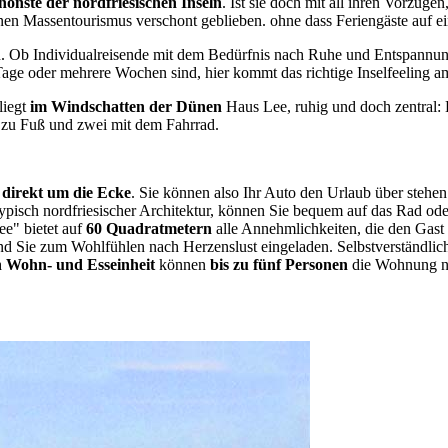
hönste der nordfriesischen Inseln
. Ist sie doch mit all ihren Vorzüge
n Massentourismus verschont geblieben. ohne dass Feriengäste auf e
 Ob Individualreisende mit dem Bedürfnis nach Ruhe und Entspannung 
ge oder mehrere Wochen sind, hier kommt das richtige Inselfeeling am
liegt
im Windschatten der Dünen
Haus Lee, ruhig und doch zentral: B
 zu Fuß und zwei mit dem Fahrrad.
 direkt um die Ecke
. Sie können also Ihr Auto den Urlaub über stehe
ypisch nordfriesischer Architektur, können Sie bequem auf das Rad ode
e" bietet auf
60 Quadratmetern
alle Annehmlichkeiten, die den Gast 
ind Sie zum Wohlfühlen nach Herzenslust eingeladen. Selbstverständli
 Wohn- und Esseinheit
können
bis zu fünf Personen
die Wohnung n