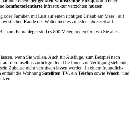
n, darunter einem der
größten Sandstrände Europas
und einer
ine
komfortorientierte
Infrastruktur verzichten müssen.
oder Familien mit Lust auf einen richtigen Urlaub am Meer - auf
 westlichen Rande des Wattenmeeres zu jeder Jahreszeit auf.
is zum Fähranleger sind es 800 Meter, in den Ort, wo Sie alles
n lassen, wenn Sie wollen. Auch für Ausflüge, zum Beispiel nach
r auf den Inselbus zurückgreifen. Die Ihnen zur Verfügung stehende,
sein Zuhause nicht vermissen lassen werden. In einem freundlich-
ch enthält die Wohnung
Satelliten-TV
, ein
Telefon
sowie
Wasch
- und
utzen.